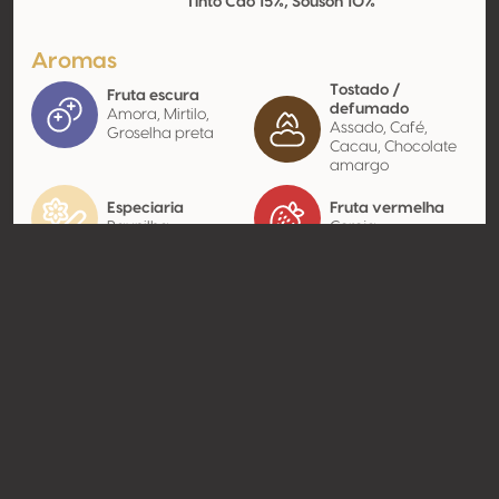
Tinto Cão 15%, Sousón 10%
Aromas
Tostado /
Fruta escura
defumado
Amora, Mirtilo,
Assado, Café,
Groselha preta
Cacau, Chocolate
amargo
Especiaria
Fruta vermelha
Baunilha
Cereja
Contato
Nome
Amka
Modelo
Distributor
Website
http://www.amka.dk
Compartilhar