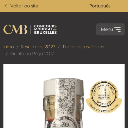
Voltar ao site
Portugués
Menu
Início
Resultados 2023
Todos os resultados
Quinta do Pégo 2017