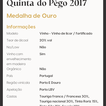
Quinta do Pégo 2017
Medalha de Ouro
Informações
Modelo
Vinho - Vinho de licor / fortificado
Teor de álcool
20% vol
No/Low
Não
Vinho com
Sim
envelhecimento
em madeira
Orgânico
Não
País
Portugal
Região vinícola
Porto E Douro
Apelação
Porto LBV
Castas
Touriga franca / Francesa 30%,
Touriga nacional 30%, Tinta Roriz 15%,