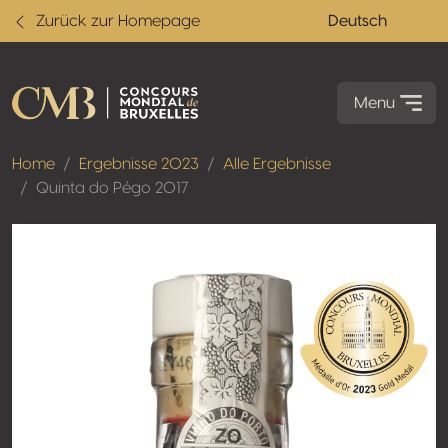
Zurück zur Homepage
Deutsch
Menu
Home
Ergebnisse 2023
Alle Ergebnisse
Quinta do Pégo 2017