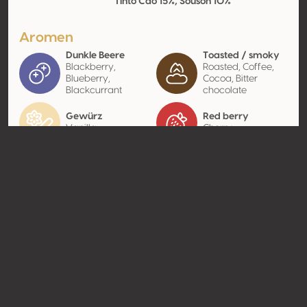
Tinto Cão 15%, Sousón 10%
Aromen
Dunkle Beere
Toasted / smoky
Blackberry,
Roasted, Coffee,
Blueberry,
Cocoa, Bitter
Blackcurrant
chocolate
Gewürz
Red berry
Vanilla
Cherry
Kontakt
Name
Amka
Typ
Distributor
Website
http://www.amka.dk
Teilen