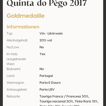
Quinta do Pégo 2017
Goldmedaille
Informationen
Typ
Vin - Likörwein
Alkoholgehalt
20% vol
No/Low
No
Im Holz
Yes
ausgebauter
Wein
Bio(wein)
No
Land
Portugal
Weinregion
Porto E Douro
Anbaugebiet
Porto LBV
Rebsorte
Touriga franca / Francesa 30%,
Touriga nacional 30%, Tinta Roriz 15%,