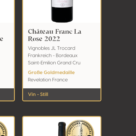
Château Franc La
e
Rose 2022
Vignobles JL Trocard
Frankreich - Bordeaux
Saint-Emilion Grand Cru
Große Goldmedaille
Revelation France
Vin - Still