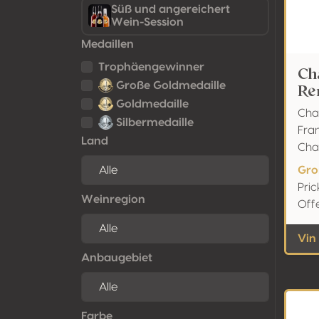
Süß und angereichert
Wein-Session
Medaillen
Trophäengewinner
Ch
Große Goldmedaille
Re
Goldmedaille
Cha
Silbermedaille
Fra
Land
Ch
Gro
Pri
Weinregion
Off
Vin
Anbaugebiet
Farbe