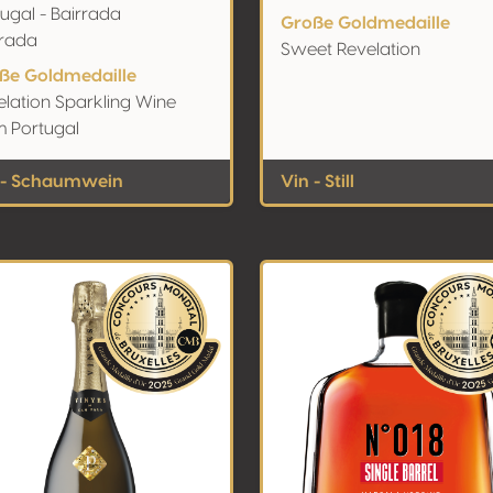
ugal - Bairrada
Große Goldmedaille
rrada
Sweet Revelation
ße Goldmedaille
elation Sparkling Wine
m Portugal
 - Schaumwein
Vin - Still