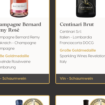
ampagne Bernard
Centinari Brut
my Rosé
Centinari S.r.l.
mpagne Bernard Remy
Italien - Lombardia
nkreich - Champagne
Franciacorta DOCG
ampagne
Große Goldmedaille
ße Goldmedaille
Sparkling Wines Revelatio
ckelnde Roséweine
Italy
enbarung
 - Schaumwein
Vin - Schaumwein