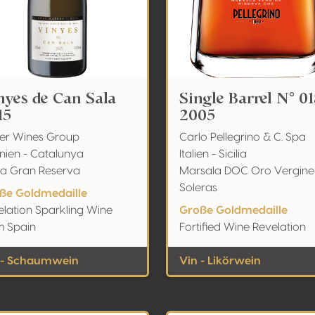
nyes de Can Sala
Single Barrel N° 01
15
2005
rer Wines Group
Carlo Pellegrino & C. Spa
nien - Catalunya
Italien - Sicilia
a Gran Reserva
Marsala DOC Oro Vergine
Soleras
ße Goldmedaille
elation Sparkling Wine
Große Goldmedaille
m Spain
Fortified Wine Revelation
 - Schaumwein
Vin - Likörwein