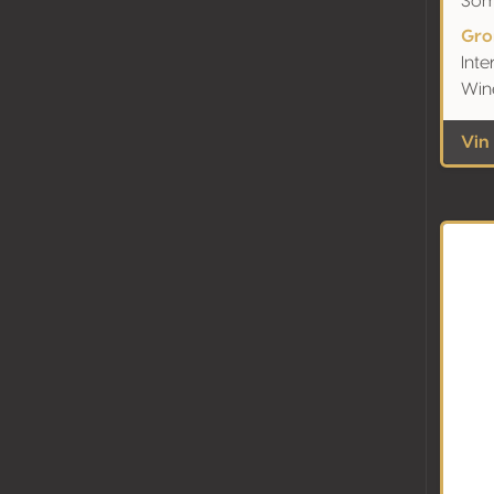
Som
Gro
Inte
Win
Vin 