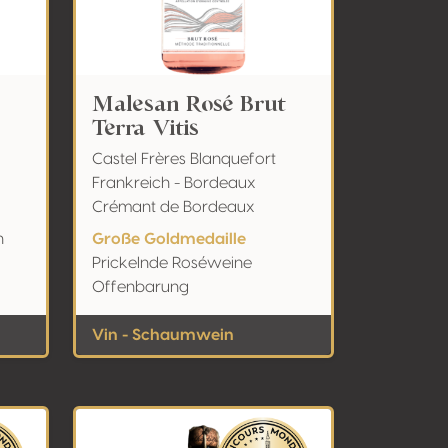
Malesan Rosé Brut
Terra Vitis
Castel Frères Blanquefort
Frankreich - Bordeaux
Crémant de Bordeaux
n
Große Goldmedaille
Prickelnde Roséweine
Offenbarung
Vin - Schaumwein