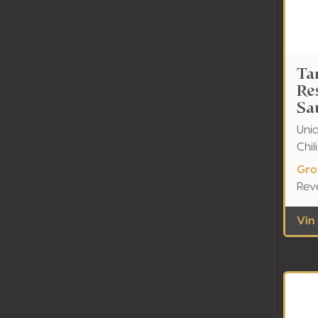
Ta
Re
Sa
Uni
Chil
Gro
Reve
Vin 