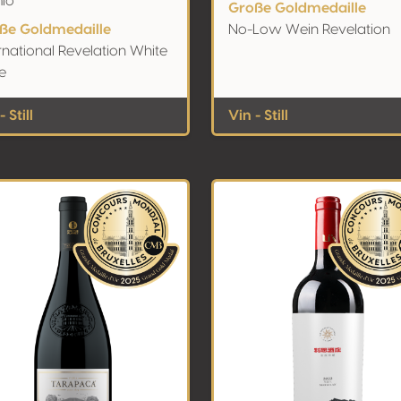
ló
Große Goldmedaille
ße Goldmedaille
No-Low Wein Revelation
rnational Revelation White
e
- Still
Vin - Still