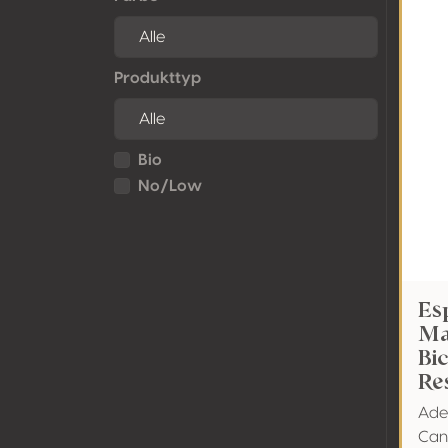
Produkttyp
Bio
No/Low
Es
Ma
Bi
Re
Ade
Can