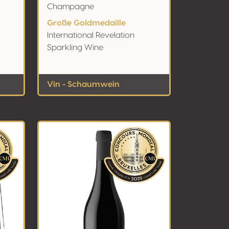
Champagne
Große Goldmedaille
International Revelation
Sparkling Wine
Vin - Schaumwein