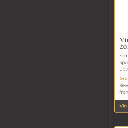
Vi
20
Fer
Spa
Cav
Gro
Rev
fro
Vin