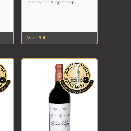
Revelation Argentinien
Vin - Still