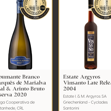
pumante Branco
Estate Argyros
rquês de Marialva
Vinsanto Late Rele
cal & Arinto Bruto
2004
serva 2020
Estate I. & M. Argyros SA
ga Cooperativa de
Griechenland - Cyclades
tanhede, CRL
Santorini