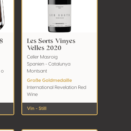
8
Les Sorts Vinyes
Velles 2020
Celler Masroig
Spanien - Catalunya
 o
Montsant
Große Goldmedaille
International Revelation Red
Wine
Vin - Still