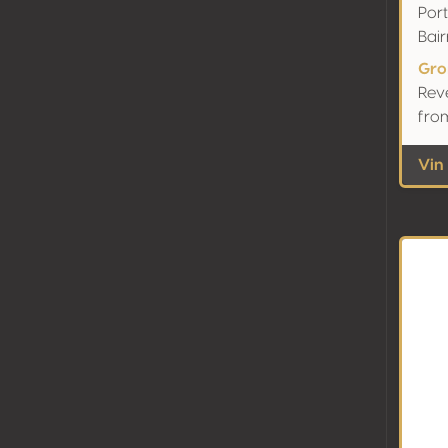
Port
Bai
Gro
Rev
fro
Vin