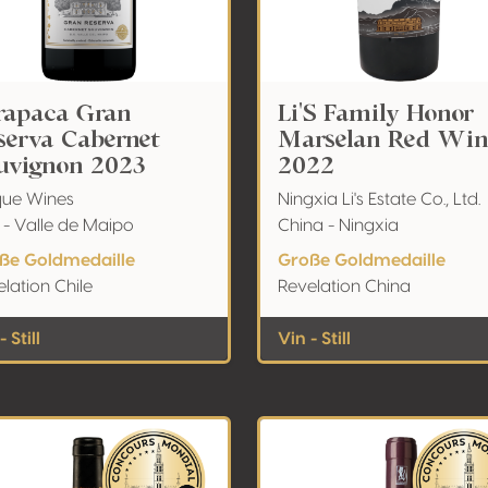
rapaca Gran
Li'S Family Honor
serva Cabernet
Marselan Red Win
uvignon 2023
2022
que Wines
Ningxia Li's Estate Co., Ltd.
i - Valle de Maipo
China - Ningxia
ße Goldmedaille
Große Goldmedaille
lation Chile
Revelation China
- Still
Vin - Still