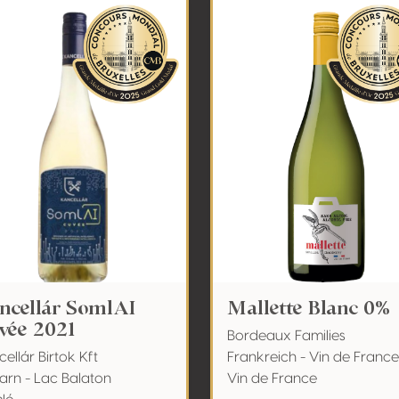
ncellár SomlAI
Mallette Blanc 0%
vée 2021
Bordeaux Families
ellár Birtok Kft
Frankreich - Vin de France
arn - Lac Balaton
Vin de France