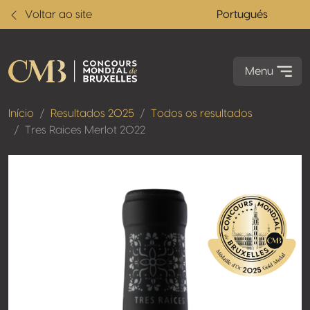
Voltar ao site
Portugués
Menu
Início
Resultados 2025
Todos os resultados
Tres Raices Merlot 2022