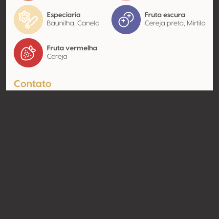
Especiaria
Fruta escura
Baunilha, Canela
Cereja preta, Mirtilo
Fruta vermelha
Cereja
Contato
Nome
Vínicola Tres Raíces
Modelo
Produtor
Website
http://www.tresraices.com;
http://viñedotresraices.com;
https://xn--viedotresraices-
zqb.com/
Compartilhar