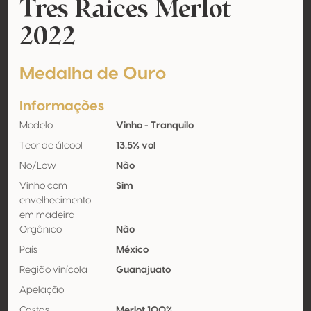
Tres Raices Merlot
2022
Medalha de Ouro
Informações
Modelo
Vinho - Tranquilo
Teor de álcool
13.5% vol
No/Low
Não
Vinho com
Sim
envelhecimento
em madeira
Orgânico
Não
País
México
Região vinícola
Guanajuato
Apelação
Castas
Merlot 100%