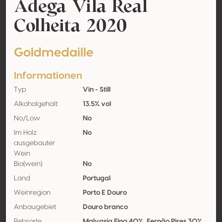
Adega Vila Real
Colheita 2020
Goldmedaille
Informationen
Typ
Vin - Still
Alkoholgehalt
13.5% vol
No/Low
No
Im Holz
No
ausgebauter
Wein
Bio(wein)
No
Land
Portugal
Weinregion
Porto E Douro
Anbaugebiet
Douro branco
Rebsorte
Malvasia Fina 40%, Fernão Pires 30%,