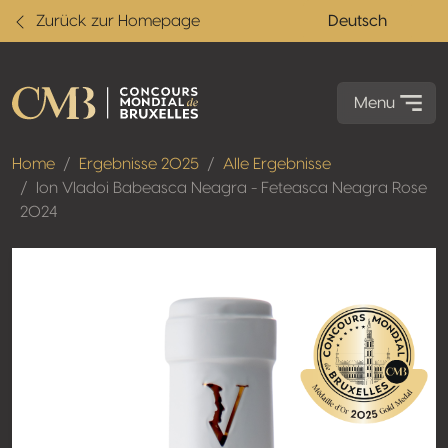
Zurück zur Homepage
Deutsch
Menu
Home
Ergebnisse 2025
Alle Ergebnisse
Ion Vladoi Babeasca Neagra - Feteasca Neagra Rose
2024