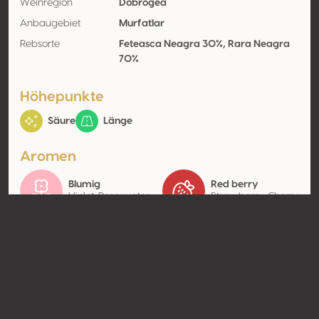
Weinregion
Dobrogea
Anbaugebiet
Murfatlar
Rebsorte
Feteasca Neagra 30%, Rara Neagra
70%
Höhepunkte
Säure
Länge
Aromen
Blumig
Red berry
Violet, Rose water
Strawberry, Cherry
Kontakt
Name
Domeniul Vladoi Srl
Typ
Producer
Website
http://www.familiavladoi.ro