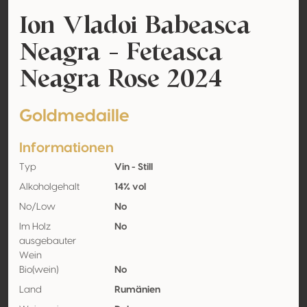
Ion Vladoi Babeasca
Neagra - Feteasca
Neagra Rose 2024
Goldmedaille
Informationen
Typ
Vin - Still
Alkoholgehalt
14% vol
No/Low
No
Im Holz
No
ausgebauter
Wein
Bio(wein)
No
Land
Rumänien