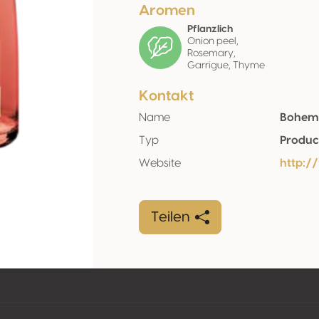
Aromen
Pflanzlich
Onion peel,
Rosemary,
Garrigue, Thyme
Kontakt
Name
Bohemia
Typ
Produc
Website
http:/
Teilen