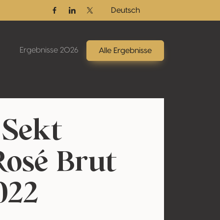
Deutsch
Facebook
Linkedin
Twitter / X
Ergebnisse 2026
Alle Ergebnisse
 Sekt
Rosé Brut
022