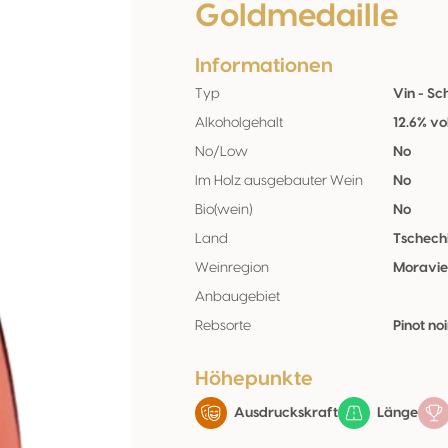
Goldmedaille
Informationen
Typ
Vin - S
Alkoholgehalt
12.6% vo
No/Low
No
Im Holz ausgebauter Wein
No
Bio(wein)
No
Land
Tschech
Weinregion
Moravi
Anbaugebiet
Rebsorte
Pinot no
Höhepunkte
Ausdruckskraft
Länge