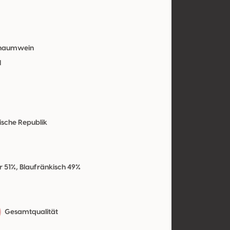
chaumwein
l
ische Republik
e
ir 51%, Blaufränkisch 49%
Gesamtqualität