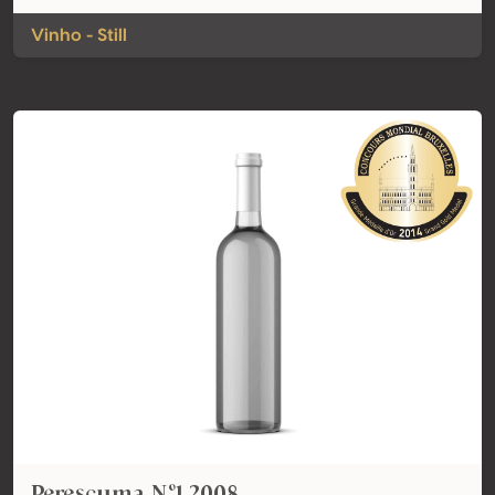
Vinho - Still
Perescuma Nº1 2008