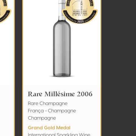
Rare Millésime 2006
Rare Champagne
França - Champagne
Champagne
Grand Gold Medal
International Sparkling Wine