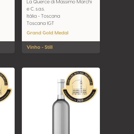
La Querce di Massimo Marchi
e C. s.a.s.
Itália - Toscana
Toscana IGT
Grand Gold Medal
Vinho - Still