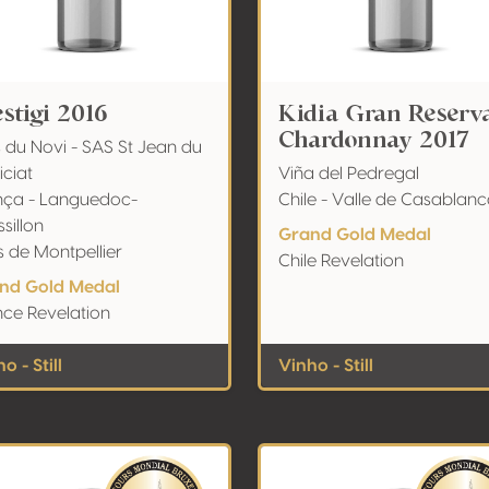
stigi 2016
Kidia Gran Reserv
Chardonnay 2017
 du Novi - SAS St Jean du
ciat
Viña del Pedregal
nça - Languedoc-
Chile - Valle de Casablan
sillon
Grand Gold Medal
 de Montpellier
Chile Revelation
nd Gold Medal
nce Revelation
o - Still
Vinho - Still