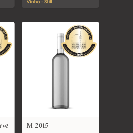
Vinho - Still
rve
M 2015