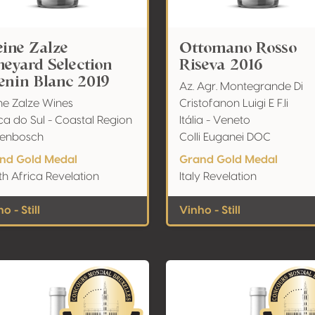
eine Zalze
Ottomano Rosso
neyard Selection
Riseva 2016
enin Blanc 2019
Az. Agr. Montegrande Di
ne Zalze Wines
Cristofanon Luigi E F.li
ca do Sul - Coastal Region
Itália - Veneto
llenbosch
Colli Euganei DOC
nd Gold Medal
Grand Gold Medal
h Africa Revelation
Italy Revelation
o - Still
Vinho - Still