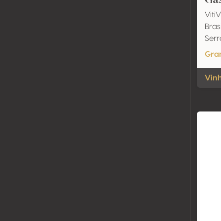
Viti
Bras
Ser
Gra
Vinh