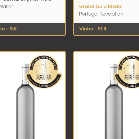
elation
Grand Gold Medal
Portugal Revelation
o - Still
Vinho - Still