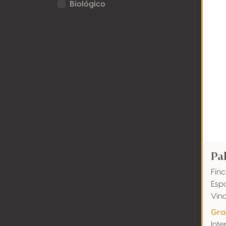
Biológico
Pa
Fin
Esp
Vino
Gra
Int