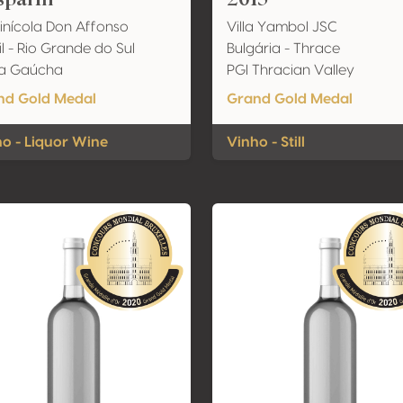
Vinícola Don Affonso
Villa Yambol JSC
il - Rio Grande do Sul
Bulgária - Thrace
ra Gaúcha
PGI Thracian Valley
nd Gold Medal
Grand Gold Medal
o - Liquor Wine
Vinho - Still