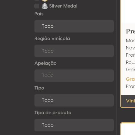
Silver Medal
País
Pre
Região vinícola
Mas
Novi
Fra
Rous
Apelação
Grés
Gra
Fra
Tipo
Vinh
Tipo de produto