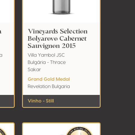
a
Vineyards Selection
Bolyarovo Cabernet
Sauvignon 2015
ca
Villa Yambol JSC
Bulgária - Thrace
Sakar
Grand Gold Medal
Revelation Bulgaria
Vinho - Still