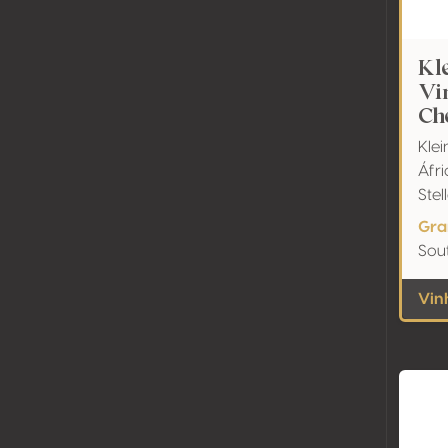
Kl
Vi
Ch
Klei
Áfri
Ste
Gra
Sout
Vinh