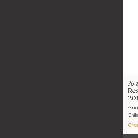
Ave
Re
20
Viña
Chil
Gra