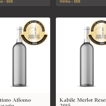
o - Still
Vinho - Still
tinto Affonso
Kabile Merlot Rese
sparin
2015