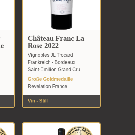
r
Château Franc La
ne
Rose 2022
Vignobles JL Trocard
.
Frankreich - Bordeaux
Saint-Emilion Grand Cru
Große Goldmedaille
Revelation France
Vin - Still