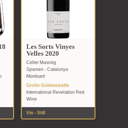
18
Les Sorts Vinyes
Velles 2020
Celler Masroig
Spanien - Catalunya
o
Montsant
Große Goldmedaille
International Revelation Red
Wine
Vin - Still