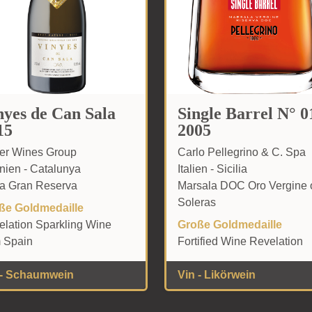
nyes de Can Sala
Single Barrel N° 0
15
2005
rer Wines Group
Carlo Pellegrino & C. Spa
nien - Catalunya
Italien - Sicilia
a Gran Reserva
Marsala DOC Oro Vergine 
Soleras
ße Goldmedaille
elation Sparkling Wine
Große Goldmedaille
m Spain
Fortified Wine Revelation
 - Schaumwein
Vin - Likörwein