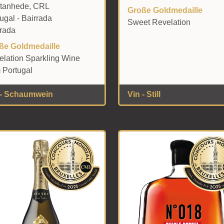
tanhede, CRL
Große Goldmedaille
ugal - Bairrada
Sweet Revelation
rrada
ße Goldmedaille
elation Sparkling Wine
 Portugal
 - Schaumwein
Vin - Still