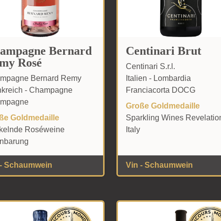
ampagne Bernard
Centinari Brut
my Rosé
Centinari S.r.l.
mpagne Bernard Remy
Italien - Lombardia
nkreich - Champagne
Franciacorta DOCG
mpagne
Große Goldmedaille
ße Goldmedaille
Sparkling Wines Revelatio
ckelnde Roséweine
Italy
enbarung
 - Schaumwein
Vin - Schaumwein