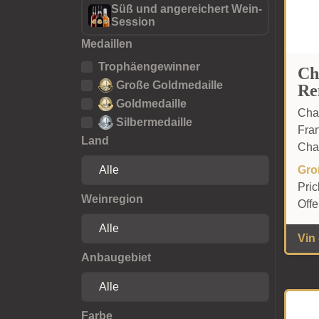
Süß und angereichert Wein-
Session
Medaillen
Trophäengewinner
Ch
Große Goldmedaille
Re
Goldmedaille
Cha
Silbermedaille
Fra
Land
Cha
Gro
Pri
Weinregion
Off
Vin
Anbaugebiet
Farbe