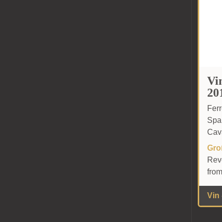
Vi
20
Fer
Spa
Cav
Gro
Rev
fro
Vin