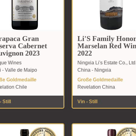
rapaca Gran
Li'S Family Hono
serva Cabernet
Marselan Red Wi
uvignon 2023
2022
que Wines
Ningxia Li's Estate Co., Ltd
i - Valle de Maipo
China - Ningxia
ße Goldmedaille
Große Goldmedaille
lation Chile
Revelation China
 Still
Vin - Still