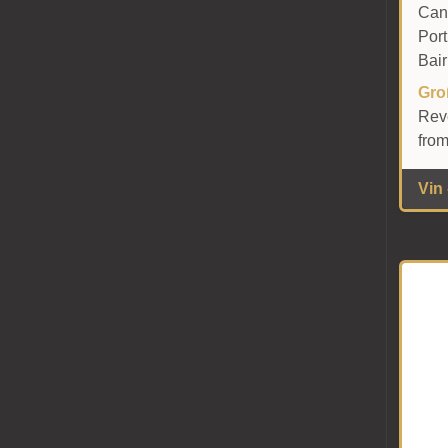
Can
Port
Bai
Gro
Rev
from
Vin