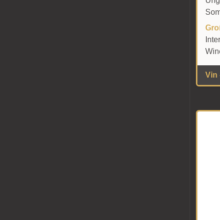
Ung
Som
Gro
Inte
Win
Vin -