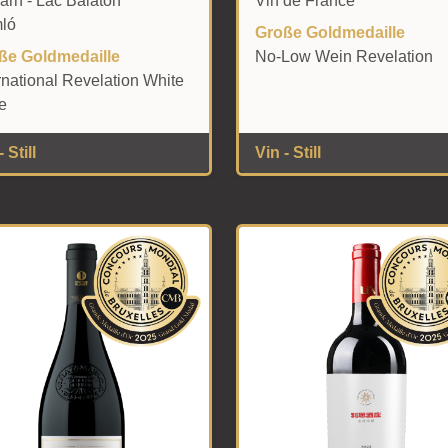
arn - Lac Balaton
Vin de France
ló
Große Goldmedaille
ße Goldmedaille
No-Low Wein Revelation
rnational Revelation White
e
 Still
Vin - Still