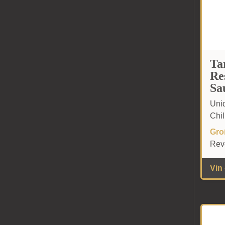
Ta
Re
Sa
Uni
Chil
Gro
Reve
Vin -