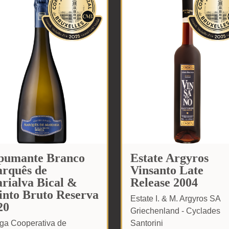
pumante Branco
Estate Argyros
rquês de
Vinsanto Late
rialva Bical &
Release 2004
into Bruto Reserva
Estate I. & M. Argyros SA
20
Griechenland - Cyclades
ga Cooperativa de
Santorini