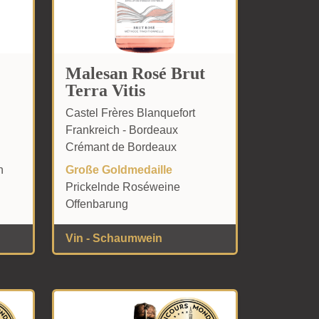
Malesan Rosé Brut
Terra Vitis
Castel Frères Blanquefort
Frankreich - Bordeaux
Crémant de Bordeaux
n
Große Goldmedaille
Prickelnde Roséweine
Offenbarung
Vin - Schaumwein