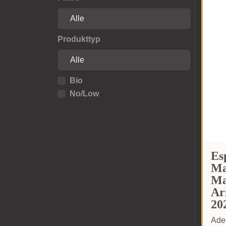
Produkttyp
Bio
No/Low
Es
Ma
Ma
Ar
20
Ade